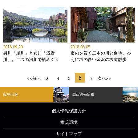
2018.09.20
2018.08.05
男川「犀川」と女川「浅野
市内を貫く二本の川と台地。ゆ
川」。二つの河川で橋めぐり
えに坂の多い金沢の坂道散歩
6
<<前へ
3
4
5
7
次へ>>
観光情報
周辺観光情報
個人情報保護方針
推奨環境
サイトマップ