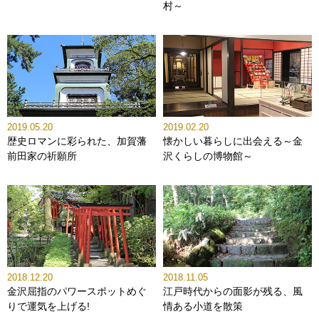
村～
2019.05.20
2019.02.20
歴史ロマンに彩られた、加賀藩
懐かしい暮らしに出会える～金
前田家の祈願所
沢くらしの博物館～
2018.12.20
2018.11.05
金沢屈指のパワースポットめぐ
江戸時代からの面影が残る、風
りで運気を上げる!
情ある小道を散策