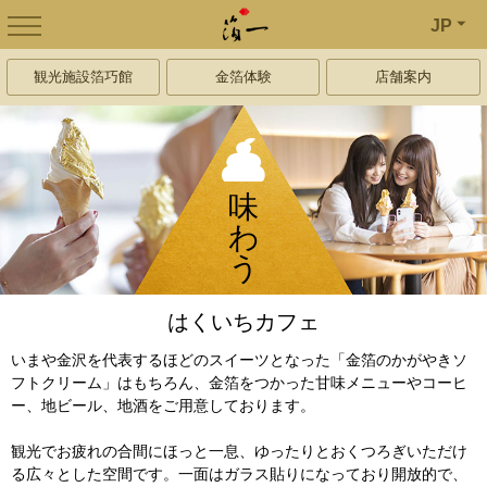
JP
観光施設箔巧館
金箔体験
店舗案内
味
わ
う
はくいちカフェ
いまや金沢を代表するほどのスイーツとなった「金箔のかがやきソ
フトクリーム」はもちろん、金箔をつかった甘味メニューやコーヒ
ー、地ビール、地酒をご用意しております。
観光でお疲れの合間にほっと一息、ゆったりとおくつろぎいただけ
る広々とした空間です。一面はガラス貼りになっており開放的で、