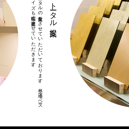
化粧品は
什器等も
含め
た
ト
ータ
ル
の
提案を
さ
せ
て
い
た
だ
い
て
お
り
ま
す
。
売り
場ス
ペ
ース
に
応じ
て
、
サ
イ
ズ
も
幅広く
提案さ
せ
て
い
た
だ
き
ま
す
。