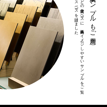
。
建築装飾で
、
様々な
商業施設や
空間な
ど
の
実績を
ベ
ース
に
、
具体的に
イ
メ
ージ
し
や
す
い
サ
ン
プ
ル
を
ご
覧
い
た
だ
け
る
ス
ペ
ース
を
設け
ま
し
た
海外での実績サンプルもご用意