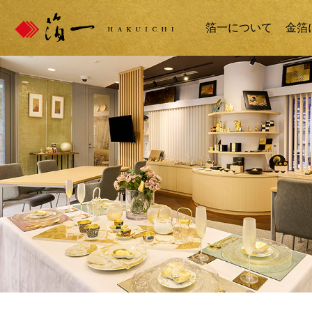
箔一について
金箔