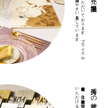
季節を
先取り
し
た
工芸品の
売り
場を
提案さ
せ
て
い
た
だ
い
て
お
り
ま
す
。
プ
ラ
イ
ス
や
P
O
P
な
ど
販促品な
ど
も
含め
、
店舗様で
ご
採用し
や
す
い
工夫を
し
て
い
ま
す