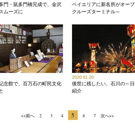
多門・鼠多門橋完成で、金沢
ベイエリアに新名所がオープ
スムーズに
クルーズターミナル～
2020.01.20
記念館で、百万石の町民文化
後世に残したい、石川の～日
と
紹介
5
<<前へ
2
3
4
6
7
次へ>>