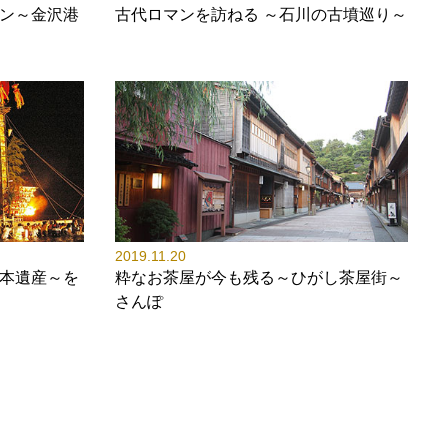
ン～金沢港
古代ロマンを訪ねる ～石川の古墳巡り～
2019.11.20
本遺産～を
粋なお茶屋が今も残る～ひがし茶屋街～
さんぽ