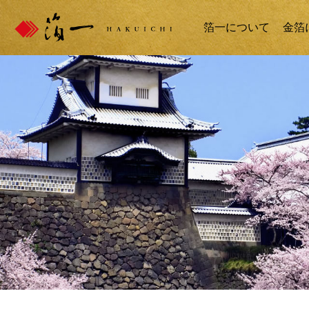
箔一について
金箔