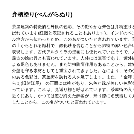
弁柄塗り(べんがらぬり)
茶屋建築の特徴的な外観の色彩。その艶やかな朱色は弁柄塗り
ばれています(紅殻と表記されることもあります)。インドのベ
ル地方から伝わったため、この名がついたと言われています。
の土からとれる顔料で、酸化鉄を含むことから独特の赤い色合
表現します。古代アルタミラの壁画にも使われていたそうで、
最古の絵の具とも言われています。人体には無害であり、紫外
よる退色もありません。また防虫防腐作用もあることから、建
外壁を守る素材としても重宝されてきました。なにより、その
のある色彩は、茶屋街を訪れる人を魅了します。また、「金澤
らえ(旧諸江屋)」の正面には柳があり、朱色と緑が美しい色彩
っています。これは、見返り柳と呼ばれています。茶屋街の入
近くにあり、かつては遊び終えた酔客が、帰り際に名残惜しく
したことから、この名がついたと言われています。