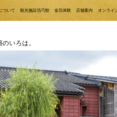
について
観光施設箔巧館
金箔体験
店舗案内
オンライ
築のいろは。