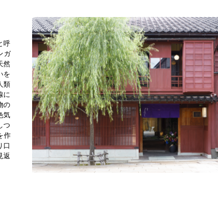
と呼
ンガ
天然
いを
人類
線に
物の
色気
しつ
を作
り口
見返