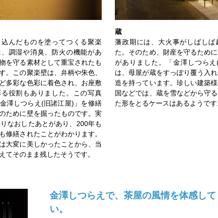
蔵
り込んだものを塗ってつくる聚楽
藩政期には、大火事がしばしば
は、調湿や消臭、防火の機能があ
た。そのため、財産を守るために
物を守る素材として重宝されたも
がありました。「金澤しつらえ(
す。この聚楽壁は、弁柄や朱色、
は、母屋が蔵をすっぽり覆う入れ
ど多彩な色彩に着色され、お座敷
造を持っています。珍しい建築様
彩る役割もありました。この写真
国などでは、蔵を雪などから守る
金澤しつらえ(旧諸江屋)」を修繕
た形をとるケースはあるようです
のために壁を掘ったものです。実
塗りなおしたあとがあり、200年も
も修繕されたことがわかります。
は大変に美しかったことから、当
えてそのまま残したそうです。
金澤しつらえで、茶屋の風情を体感して
い。