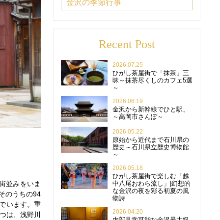
金沢の季節行事
Recent Post
2026.07.25
ひがし茶屋街で「抹茶」三
昧～抹茶尽くしのカフェ5選
～
2026.06.19
金沢から新幹線でひと駅、
～高岡市さんぽ～
2026.05.22
原始から近代まで石川県の
歴史～石川県立歴史博物館
～
2026.05.18
ひがし茶屋街で楽しむ「越
中八尾おわら流し」|幻想的
い街並みをいま
な金沢の夜を彩る初夏の風
そのうちの94
物詩
でいます。重
2026.04.20
1つは、浅野川
内部見学可能な金沢最大級