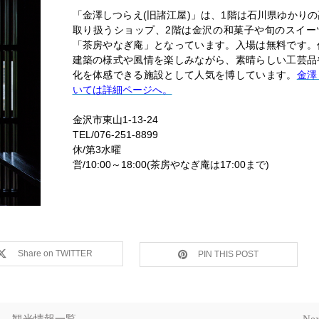
「金澤しつらえ(旧諸江屋)」は、1階は石川県ゆかり
取り扱うショップ、2階は金沢の和菓子や旬のスイー
「茶房やなぎ庵」となっています。入場は無料です。
建築の様式や風情を楽しみながら、素晴らしい工芸品
化を体感できる施設として人気を博しています。
金澤
いては詳細ページへ
。
金沢市東山1-13-24
TEL/076-251-8899
休/第3水曜
営/10:00～18:00(茶房やなぎ庵は17:00まで)
Share on TWITTER
PIN THIS POST
観光情報一覧
Nex