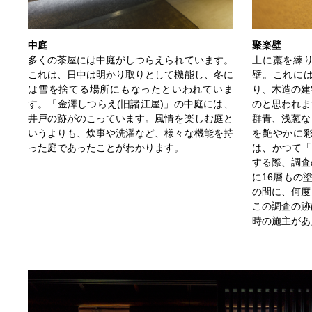
中庭
聚楽壁
多くの茶屋には中庭がしつらえられています。
土に藁を練
これは、日中は明かり取りとして機能し、冬に
壁。これに
は雪を捨てる場所にもなったといわれていま
り、木造の建
す。「金澤しつらえ(旧諸江屋)」の中庭には、
のと思われま
井戸の跡がのこっています。風情を楽しむ庭と
群青、浅葱な
いうよりも、炊事や洗濯など、様々な機能を持
を艶やかに
った庭であったことがわかります。
は、かつて「
する際、調査
に16層もの
の間に、何度
この調査の跡
時の施主があ