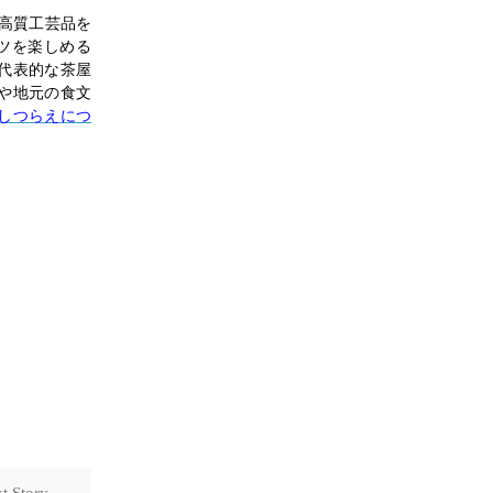
の高質工芸品を
ツを楽しめる
代表的な茶屋
や地元の食文
しつらえにつ
t Story →