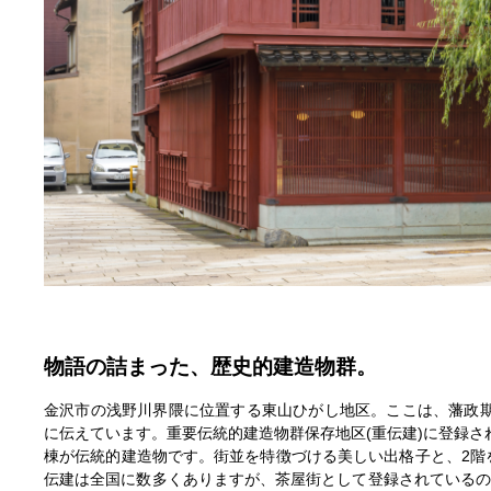
物語の詰まった、歴史的建造物群。
金沢市の浅野川界隈に位置する東山ひがし地区。ここは、藩政期の
に伝えています。重要伝統的建造物群保存地区(重伝建)に登録されて
棟が伝統的建造物です。街並を特徴づける美しい出格子と、2階
伝建は全国に数多くありますが、茶屋街として登録されているの