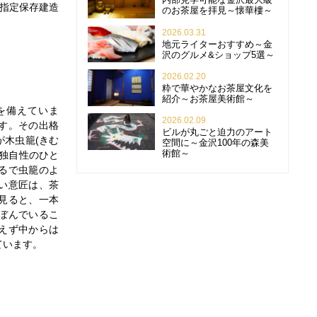
指定保存建造
のお茶屋を拝見～懐華樓～
2026.03.31
地元ライターおすすめ～金
沢のグルメ&ショップ5選～
2026.02.20
粋で華やかなお茶屋文化を
紹介～お茶屋美術館～
を備えていま
2026.02.09
す。その出格
ビルが丸ごと迫力のアート
木虫籠(きむ
空間に～金沢100年の森美
術館～
独自性のひと
るで虫籠のよ
い意匠は、茶
見ると、一本
ぼんでいるこ
えず中からは
ています。