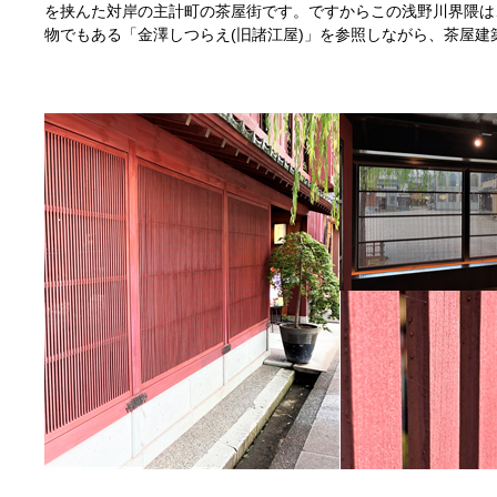
を挟んた対岸の主計町の茶屋街です。ですからこの浅野川界隈は
物でもある「金澤しつらえ(旧諸江屋)」を参照しながら、茶屋