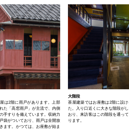
大階段
屋は2階に雨戸があります。上部
茶屋建築ではお座敷は2階に設け
れた「高窓雨戸」が主流で、内側
た。入り口近くに大きな階段がし
の手すりを備えています。収納力
おり、来訪客はこの階段を通って
戸袋がついており、雨戸は全開放
ります。
きます。かつては、お座敷が始ま