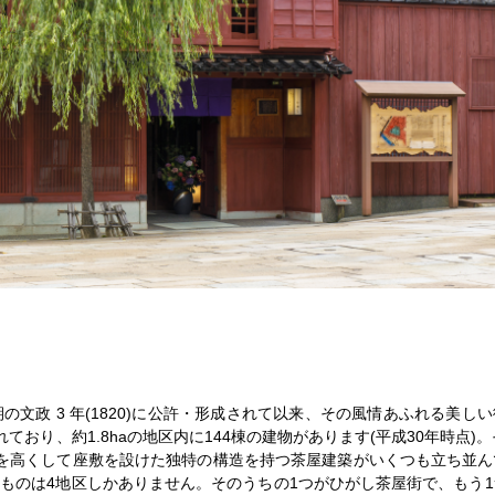
文政 3 年(1820)に公許・形成されて以来、その風情あふれる美し
おり、約1.8haの地区内に144棟の建物があります(平成30年時点)。
を高くして座敷を設けた独特の構造を持つ茶屋建築がいくつも立ち並ん
ものは4地区しかありません。そのうちの1つがひがし茶屋街で、もう