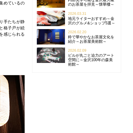
集めているの
のお茶屋を拝見～懐華樓～
2026.03.31
地元ライターおすすめ～金
り手たちが静
沢のグルメ&ショップ5選～
と格子戸が続
2026.02.20
を感じられる
粋で華やかなお茶屋文化を
紹介～お茶屋美術館～
2026.02.09
ビルが丸ごと迫力のアート
空間に～金沢100年の森美
術館～