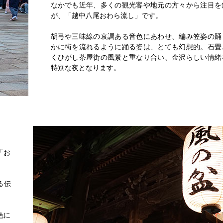
なかでも近年、多くの観光客や地元の方々から注目を
が、「越中八尾おわら流し」です。
胡弓や三味線の哀調ある音色にあわせ、編み笠姿の踊
かに街を流れるように踊る姿は、とても幻想的。石畳
くひがし茶屋街の風景と重なり合い、金沢らしい情緒
特別な夜となります。
「お
る伝
色に