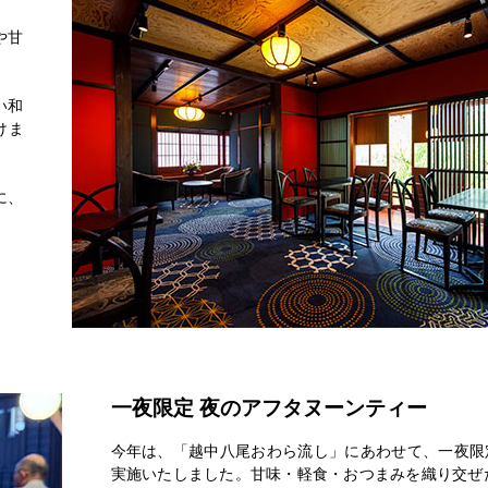
や甘
い和
けま
に、
一夜限定 夜のアフタヌーンティー
今年は、「越中八尾おわら流し」にあわせて、一夜限
実施いたしました。甘味・軽食・おつまみを織り交ぜた