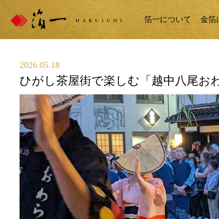
箔一について
金箔
2026.05.18
ひがし茶屋街で楽しむ「越中八尾おわ