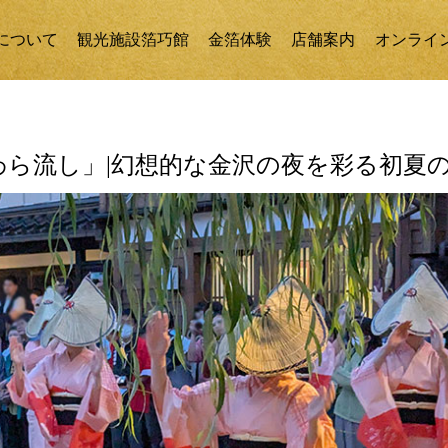
について
観光施設箔巧館
金箔体験
店舗案内
オンライ
ら流し」|幻想的な金沢の夜を彩る初夏