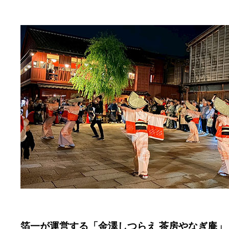
箔一が運営する「金澤しつらえ 茶房やなぎ庵」