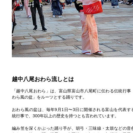
越中八尾おわら流しとは
「越中八尾おわら」は、富山県富山市八尾町に伝わる伝統行事
わら風の盆」をルーツとする踊りです。
おわら風の盆は、毎年9月1日〜3日に開催される富山を代表す
統行事で、300年以上の歴史を持つとも言われています。
編み笠を深くかぶった踊り手が、胡弓・三味線・太鼓などの音