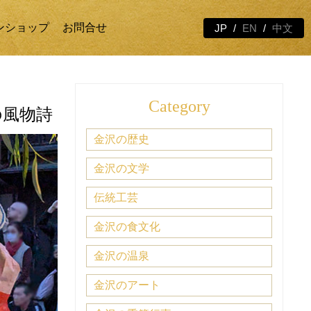
ンショップ
お問合せ
JP
EN
中文
Category
の風物詩
金沢の歴史
金沢の文学
伝統工芸
金沢の食文化
金沢の温泉
金沢のアート