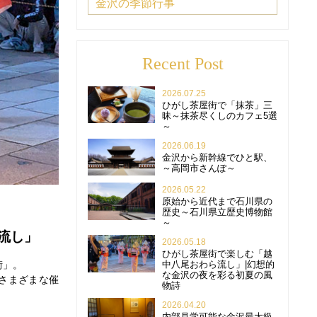
金沢の季節行事
Recent Post
2026.07.25
ひがし茶屋街で「抹茶」三
昧～抹茶尽くしのカフェ5選
～
2026.06.19
金沢から新幹線でひと駅、
～高岡市さんぽ～
2026.05.22
原始から近代まで石川県の
歴史～石川県立歴史博物館
～
流し」
2026.05.18
ひがし茶屋街で楽しむ「越
中八尾おわら流し」|幻想的
街」。
な金沢の夜を彩る初夏の風
さまざまな催
物詩
2026.04.20
内部見学可能な金沢最大級