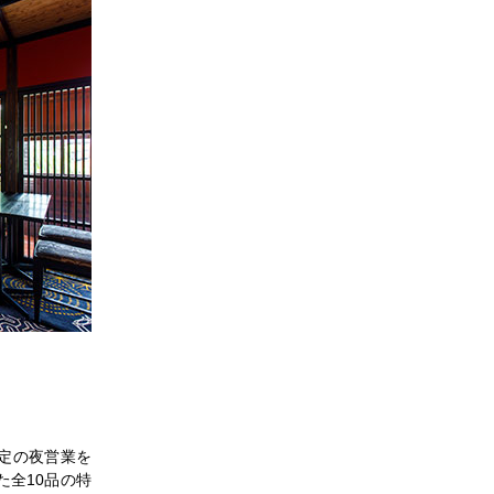
定の夜営業を
全10品の特