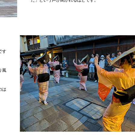
た」という声が聞かれるほどです。
です
り風
力は