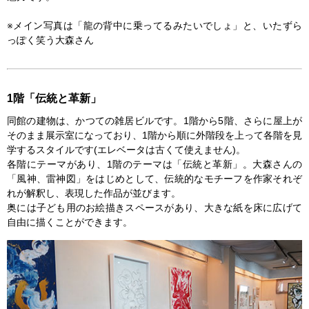
※メイン写真は「龍の背中に乗ってるみたいでしょ」と、いたずら
っぽく笑う大森さん
1階「伝統と革新」
同館の建物は、かつての雑居ビルです。1階から5階、さらに屋上が
そのまま展示室になっており、1階から順に外階段を上って各階を見
学するスタイルです(エレベータは古くて使えません)。
各階にテーマがあり、1階のテーマは「伝統と革新」。大森さんの
「風神、雷神図」をはじめとして、伝統的なモチーフを作家それぞ
れが解釈し、表現した作品が並びます。
奥には子ども用のお絵描きスペースがあり、大きな紙を床に広げて
自由に描くことができます。