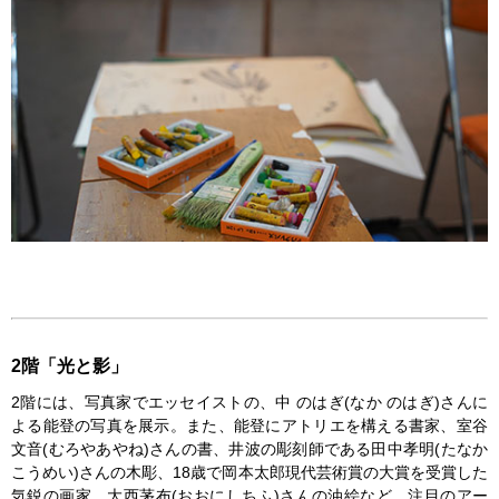
2階「光と影」
2階には、写真家でエッセイストの、中 のはぎ(なか のはぎ)さんに
よる能登の写真を展示。また、能登にアトリエを構える書家、室谷
文音(むろやあやね)さんの書、井波の彫刻師である田中孝明(たなか
こうめい)さんの木彫、18歳で岡本太郎現代芸術賞の大賞を受賞した
気鋭の画家、大西茅布(おおにしちふ)さんの油絵など、注目のアー