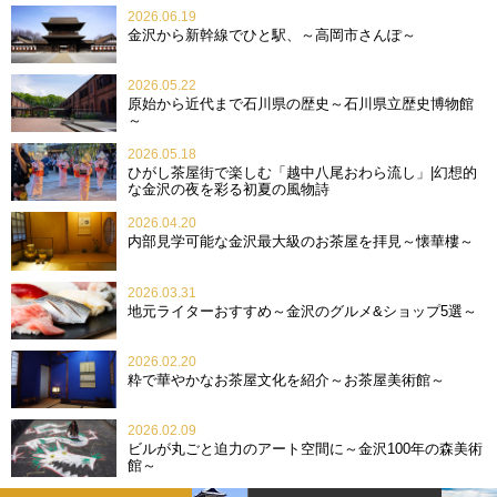
2026.06.19
金沢から新幹線でひと駅、～高岡市さんぽ～
2026.05.22
原始から近代まで石川県の歴史～石川県立歴史博物館
～
2026.05.18
ひがし茶屋街で楽しむ「越中八尾おわら流し」|幻想的
な金沢の夜を彩る初夏の風物詩
2026.04.20
内部見学可能な金沢最大級のお茶屋を拝見～懐華樓～
2026.03.31
地元ライターおすすめ～金沢のグルメ&ショップ5選～
2026.02.20
粋で華やかなお茶屋文化を紹介～お茶屋美術館～
2026.02.09
ビルが丸ごと迫力のアート空間に～金沢100年の森美術
館～