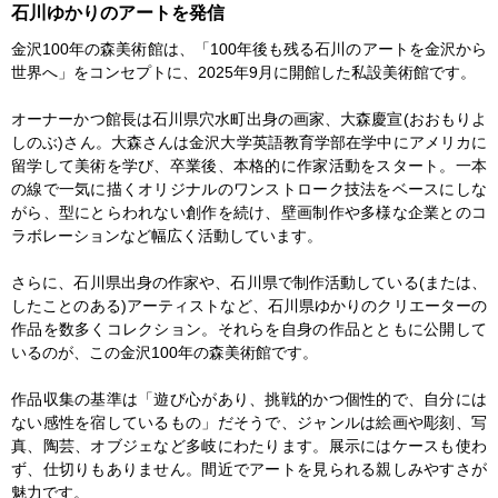
石川ゆかりのアートを発信
金沢100年の森美術館は、「100年後も残る石川のアートを金沢から
世界へ」をコンセプトに、2025年9月に開館した私設美術館です。
オーナーかつ館長は石川県穴水町出身の画家、大森慶宣(おおもりよ
しのぶ)さん。大森さんは金沢大学英語教育学部在学中にアメリカに
留学して美術を学び、卒業後、本格的に作家活動をスタート。一本
の線で一気に描くオリジナルのワンストローク技法をベースにしな
がら、型にとらわれない創作を続け、壁画制作や多様な企業とのコ
ラボレーションなど幅広く活動しています。
さらに、石川県出身の作家や、石川県で制作活動している(または、
したことのある)アーティストなど、石川県ゆかりのクリエーターの
作品を数多くコレクション。それらを自身の作品とともに公開して
いるのが、この金沢100年の森美術館です。
作品収集の基準は「遊び心があり、挑戦的かつ個性的で、自分には
ない感性を宿しているもの」だそうで、ジャンルは絵画や彫刻、写
真、陶芸、オブジェなど多岐にわたります。展示にはケースも使わ
ず、仕切りもありません。間近でアートを見られる親しみやすさが
魅力です。