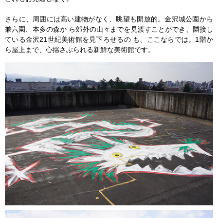
さらに、周囲には高い建物がなく、眺望も開放的。金沢城公園から
兼六園、本多の森か ら郊外の山々までを見渡すことができ、隣接し
ている金沢21世紀美術館を見下ろせるの も、ここならでは。1階か
ら屋上まで、心揺さぶられる新鮮な美術館です。