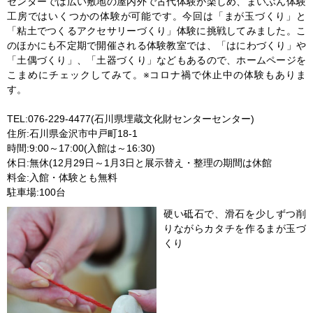
センターでは広い敷地の屋内外で古代体験が楽しめ、まいぶん体験
工房ではいくつかの体験が可能です。今回は「まが玉づくり」と
「粘土でつくるアクセサリーづくり」体験に挑戦してみました。こ
のほかにも不定期で開催される体験教室では、「はにわづくり」や
「土偶づくり」、「土器づくり」などもあるので、ホームページを
こまめにチェックしてみて。※コロナ禍で休止中の体験もありま
す。
TEL:076-229-4477(石川県埋蔵文化財センターセンター)
住所:石川県金沢市中戸町18-1
時間:9:00～17:00(入館は～16:30)
休日:無休(12月29日～1月3日と展示替え・整理の期間は休館
料金:入館・体験とも無料
駐車場:100台
硬い砥石で、滑石を少しずつ削
りながらカタチを作るまが玉づ
くり