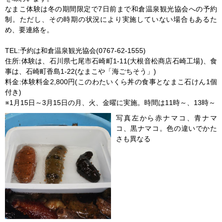
なまこ体験は冬の期間限定で7日前まで和倉温泉観光協会への予約
制。ただし、その時期の状況により実施していない場合もあるた
め、要連絡を。
TEL:予約は和倉温泉観光協会(0767-62-1555)
住所:体験は、石川県七尾市石崎町1-11(大根音松商店石崎工場)、食
事は、石崎町香島1-22(なまこや「海ごちそう」)
料金:体験料金2,800円(このわたいくら丼の食事となまこ石けん1個
付き)
※1月15日～3月15日の月、火、金曜に実施。時間は11時～、13時～
写真左から赤ナマコ、青ナマ
コ、黒ナマコ。色の違いでかた
さも異なる