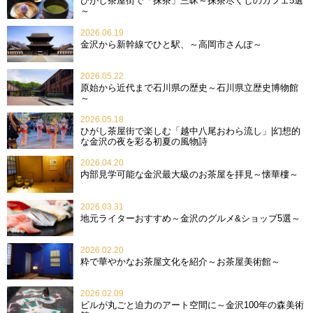
ひがし茶屋街で「抹茶」三昧～抹茶尽くしのカフェ5選
～
2026.06.19
金沢から新幹線でひと駅、～高岡市さんぽ～
2026.05.22
原始から近代まで石川県の歴史～石川県立歴史博物館
～
2026.05.18
ひがし茶屋街で楽しむ「越中八尾おわら流し」|幻想的
な金沢の夜を彩る初夏の風物詩
2026.04.20
内部見学可能な金沢最大級のお茶屋を拝見～懐華樓～
2026.03.31
地元ライターおすすめ～金沢のグルメ&ショップ5選～
2026.02.20
粋で華やかなお茶屋文化を紹介～お茶屋美術館～
2026.02.09
ビルが丸ごと迫力のアート空間に～金沢100年の森美術