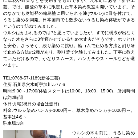
に草花や野菜などを使用するものですが、穴水町にある「新谷工
芸」では、能登の草木に限定した草木染め教室を開いています。そ
のなかでも奥能登の輪島塗に用いられる漆(ウルシ)に目を付けて、
うるし染めを開発。日本国内でも数少ないうるし染め体験ができる
というので訪ねてみました。
ウルシはかぶれるのでは?と思っていましたが、すでに樹液が出なく
なった木をさらに3年寝かせているため大丈夫だそうです。ホッとひ
と安心。さっそく、絞り染めに挑戦。輪ゴムで止める方法と割り箸
で止める方法の2種があり、割り箸で体験してみました。丁寧に教え
ていただけるので、かなりスムーズ。ハンカチやストールなどが選
べます。
TEL:0768-57-1189(新谷工芸)
住所:石川県穴水町宇加川ル77-6
時間:9:00～17:00(体験スタートは10:00、13:00、15:00)、所用時間
は約2時間
休日:月曜(祝日の場合は翌日)
料金:ウルシ染めハンカチ1000円～、草木染めハンカチ1000円～。
基本は4名～
駐車場:3台
ウルシの木を前に、うるし染め