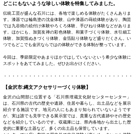
どこにもないような珍しい体験を特集してみました。
伝統工芸が盛んな石川には、各地で楽しめる体験がたくさんありま
す。漆器では輪島塗の沈金体験、山中漆器の蒔絵体験があり、陶芸
では九谷焼の絵付け体験やろくろ体験、手びねり体験などがありま
す。ほかにも、加賀友禅の彩色体験、和菓子づくり体験、水引細工
体験、加賀指ぬきづくり体験、金箔貼り体験など盛りだくさん。い
つでもどこでも金沢ならではの体験ができる体制が整っています。
今回は、季節限定やあまりほかではしていないという希少な体験に
スポットをあててみました。ぜひお出かけください。
・・・・・・・・・・・・・・・・・・・・・・・・・・・・・・・
【金沢市:縄文アクセサリーづくり体験】
金沢の山間部に位置する「石川県埋蔵文化財センターセンター」
は、石川県の古代の歴史や遺跡、住居や暮らし、出土品などを展示
紹介する施設です。地元の人にもあまり知られていないようです
が、実は誰でも見学できる展示室では、貴重な古代遺跡やその歴史
などを紹介しているのです。収蔵庫には、県内各地から出土した歴
史的に重要な土器など、多くの出土品も保管しています。