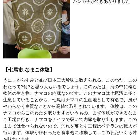
ハンカチができあがりました
【七尾市:なまこ体験】
うに、からすみと並び日本三大珍味に数えられる、このわた。この
わたって?何?と思う人もいるでしょう。このわたは、海の中に棲む
軟体の生き物、ナマコの内蔵なのです。このナマコは七尾湾に多く
生息していることから、七尾はナマコの生産地として有名で、身が
やわらかく良質なことから高値で取引されています。 体験は、この
ナマコからこのわたを取り出すというもの。まず体験ができるなま
こ工場に行き、ナマコをナイフで裂いて内臓を取り出します。この
ままでは食べられないので、汚れを落とす工程はベテランの職人が
行います。体験が終わったら食事処に移動して、このわたいくら丼
を味わいます。