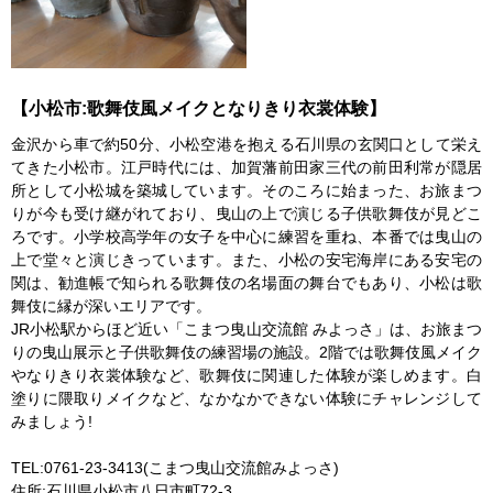
【小松市:歌舞伎風メイクとなりきり衣裳体験】
金沢から車で約50分、小松空港を抱える石川県の玄関口として栄え
てきた小松市。江戸時代には、加賀藩前田家三代の前田利常が隠居
所として小松城を築城しています。そのころに始まった、お旅まつ
りが今も受け継がれており、曳山の上で演じる子供歌舞伎が見どこ
ろです。小学校高学年の女子を中心に練習を重ね、本番では曳山の
上で堂々と演じきっています。また、小松の安宅海岸にある安宅の
関は、勧進帳で知られる歌舞伎の名場面の舞台でもあり、小松は歌
舞伎に縁が深いエリアです。
JR小松駅からほど近い「こまつ曳山交流館 みよっさ」は、お旅まつ
りの曳山展示と子供歌舞伎の練習場の施設。2階では歌舞伎風メイク
やなりきり衣裳体験など、歌舞伎に関連した体験が楽しめます。白
塗りに隈取りメイクなど、なかなかできない体験にチャレンジして
みましょう!
TEL:0761-23-3413(こまつ曳山交流館みよっさ)
住所:石川県小松市八日市町72-3