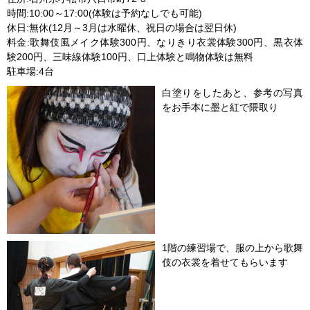
時間:10:00～17:00(体験は予約なしでも可能)
休日:無休(12月～3月は水曜休、祝日の場合は翌日休)
料金:歌舞伎風メイク体験300円、なりきり衣裳体験300円、黒衣体
験200円、三味線体験100円、口上体験と鳴物体験は無料
駐車場:4台
白塗りをしたあと、参考の写真
をお手本に墨と紅で隈取り
1階の練習場で、服の上から歌舞
伎の衣裳を着せてもらいます