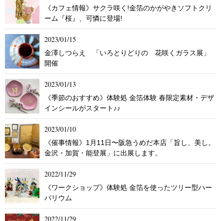
《カフェ情報》サクラ咲く!金箔のかがやきソフトクリ
ーム『桜』、可憐に登場!
2023/01/15
金澤しつらえ 「いろとりどりの 花咲くガラス展」
開催
2023/01/13
《季節のおすすめ》体験処 金箔体験 春限定素材・デザ
インシールがスタート♪♪
2023/01/10
《催事情報》1月11日〜阪急うめだ本店「旨し、美し。
金沢・加賀・能登展」に出展します。
2022/11/29
《ワークショップ》体験処 金箔を使ったツリー型ハー
バリウム
2022/11/29