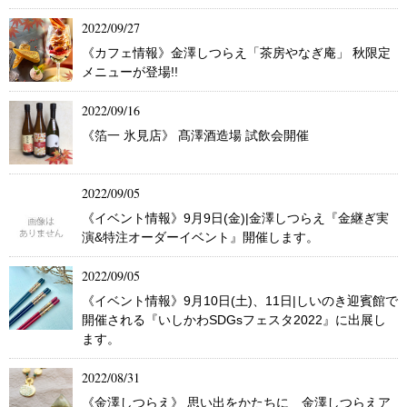
2022/09/27
《カフェ情報》金澤しつらえ「茶房やなぎ庵」 秋限定
メニューが登場!!
2022/09/16
《箔一 氷見店》 髙澤酒造場 試飲会開催
2022/09/05
《イベント情報》9月9日(金)|金澤しつらえ『金継ぎ実
演&特注オーダーイベント』開催します。
2022/09/05
《イベント情報》9月10日(土)、11日|しいのき迎賓館で
開催される『いしかわSDGsフェスタ2022』に出展し
ます。
2022/08/31
《金澤しつらえ》 思い出をかたちに 金澤しつらえア