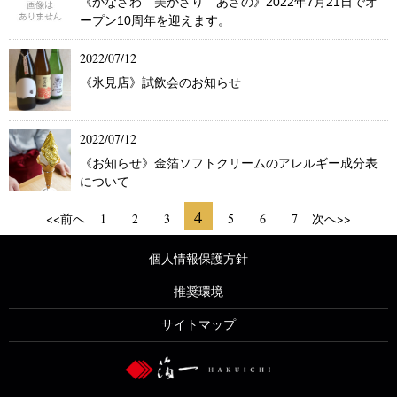
《かなざわ 美かざり あさの》2022年7月21日でオ
ープン10周年を迎えます。
2022/07/12
《氷見店》試飲会のお知らせ
2022/07/12
《お知らせ》金箔ソフトクリームのアレルギー成分表
について
4
<<前へ
1
2
3
5
6
7
次へ>>
個人情報保護方針
推奨環境
サイトマップ