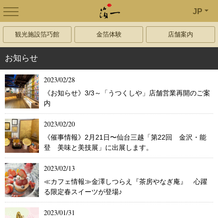
JP
観光施設箔巧館
金箔体験
店舗案内
お知らせ
2023/02/28
《お知らせ》3/3～「うつくしや」店舗営業再開のご案
内
2023/02/20
《催事情報》2月21日〜仙台三越「第22回 金沢・能
登 美味と美技展」に出展します。
2023/02/13
≪カフェ情報≫金澤しつらえ『茶房やなぎ庵』 心躍
る限定春スイーツが登場♪
2023/01/31