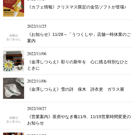
《カフェ情報》クリスマス限定の金箔ソフトが登場♪
2022/11/25
《お知らせ》11/28～「うつくしや」店舗一時休業のご
案内
2022/11/06
《金澤しつらえ》彩りの新年を 心に残る特別なひと
ときに
2022/11/06
《金澤しつらえ》雪の詩 保木 詩衣吏 ガラス展
2022/10/27
《営業案内》茶房やなぎ庵11/9、11/19営業時間変更の
お知らせ