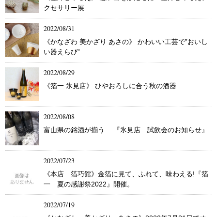
クセサリー展
2022/08/31
《かなざわ 美かざり あさの》 かわいい工芸で”おいし
い器えらび”
2022/08/29
《箔一 氷見店》 ひやおろしに合う秋の酒器
2022/08/08
富山県の銘酒が揃う 『氷見店 試飲会のお知らせ』
2022/07/23
《本店 箔巧館》金箔に見て、ふれて、味わえる!『箔
一 夏の感謝祭2022』開催。
2022/07/19