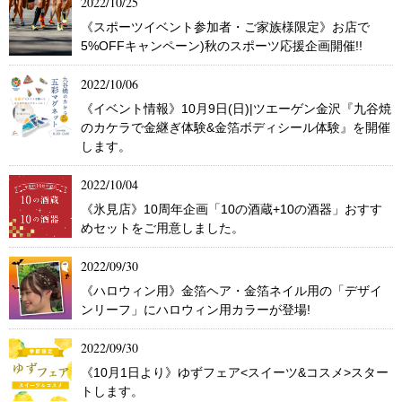
2022/10/25
《スポーツイベント参加者・ご家族様限定》お店で
5%OFFキャンペーン)秋のスポーツ応援企画開催!!
2022/10/06
《イベント情報》10月9日(日)|ツエーゲン金沢『九谷焼
のカケラで金継ぎ体験&金箔ボディシール体験』を開催
します。
2022/10/04
《氷見店》10周年企画「10の酒蔵+10の酒器」おすす
めセットをご用意しました。
2022/09/30
《ハロウィン用》金箔ヘア・金箔ネイル用の「デザイ
ンリーフ」にハロウィン用カラーが登場!
2022/09/30
《10月1日より》ゆずフェア<スイーツ&コスメ>スター
トします。