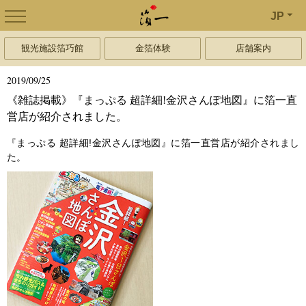
JP
観光施設箔巧館
金箔体験
店舗案内
2019/09/25
《雑誌掲載》『まっぷる 超詳細!金沢さんぽ地図』に箔一直
営店が紹介されました。
『まっぷる 超詳細!金沢さんぽ地図』に箔一直営店が紹介されまし
た。